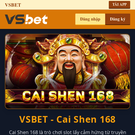
VSBET
TẢI APP
Đăng nhập
Đăng ký
VSBET - Cai Shen 168
Cai Shen 168 là trò chơi slot lấy cảm hứng từ truyền