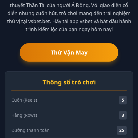
thuyết Thần Tài của người Á Đông. Với giao diện cổ
điển nhưng cuốn hút, trò chơi mang đến trải nghiệm
thú vị tại vsbet.bet. Hãy tải app vsbet và bắt đầu hành
trình kiếm lộc của bạn ngay hôm nay!
Thử Vận May
Thông số trò chơi
Cuộn (Reels)
5
Hàng (Rows)
3
Đường thanh toán
25