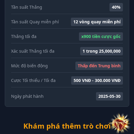
Tần suất Thắng
40%
Tần suất Quay miễn phí
12 vòng quay miễn phí
Thắng tối đa
x900 tiền cược gốc
Xác suất Thắng tối đa
1 trong 25,000,000
Mức độ biến động
Thấp đến Trung bình
Cược Tối thiểu / Tối đa
500 VNĐ - 300.000 VNĐ
Ngày phát hành
2025-05-30
Khám phá thêm trò chơi