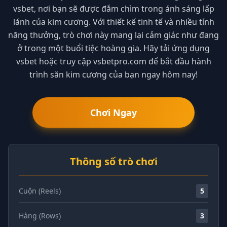
vsbet, nơi bạn sẽ được đắm chìm trong ánh sáng lấp
lánh của kim cương. Với thiết kế tinh tế và nhiều tính
năng thưởng, trò chơi này mang lại cảm giác như đang
ở trong một buổi tiệc hoàng gia. Hãy tải ứng dụng
vsbet hoặc truy cập vsbetpro.com để bắt đầu hành
trình săn kim cương của bạn ngay hôm nay!
Chơi Ngay
Thông số trò chơi
Cuộn (Reels)
5
Hàng (Rows)
3