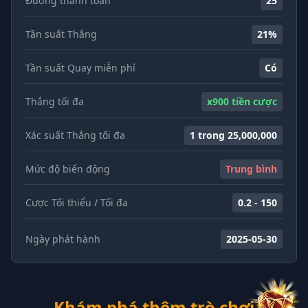
Đường thanh toán
25
Tần suất Thắng
21%
Tần suất Quay miễn phí
Có
Thắng tối đa
x900 tiền cược
Xác suất Thắng tối đa
1 trong 25,000,000
Mức độ biến động
Trung bình
Cược Tối thiểu / Tối đa
0.2 - 150
Ngày phát hành
2025-05-30
Khám phá thêm trò chơi