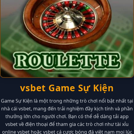
vsbet Game Sự Kiện
Game Sự Kiện là một trong những trò chơi nổi bật nhất tại
nhà cái vsbet, mang đến trải nghiệm đầy kịch tính và phần
thưởng lớn cho người chơi. Bạn có thể dễ dàng tải app
vsbet về điện thoại để tham gia các trò chơi như tài xỉu
online vsbet hoặc vsbet cá cược bóng đá việt nam mọi lúc